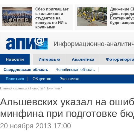
Сбер приглашает
Движение С
школьников и
День города
студентов на
Екатеринбу
конкурс по ИИ с
будет запр
крупными
призами
Информационно-аналитич
Новости
Интервью
Аналитика
Фоторепорт
Свердловская область
Челябинская область
Политика
Общество
Экономика
Главная страница
/
Новости
/
Политика
/
Альшевских указал на ошиб
минфина при подготовке б
20 ноября 2013 17:00