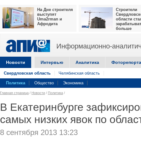
На Дне строителя
Строители
выступят
Свердловск
Uma2rman и
области ста
Афродита
зарабатыва
больше
Информационно-аналитич
Новости
Интервью
Аналитика
Фоторепорт
Свердловская область
Челябинская область
Политика
Общество
Экономика
Главная страница
/
Новости
/
Политика
/
В Екатеринбурге зафиксиро
самых низких явок по облас
8 сентября 2013 13:23