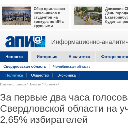
Сбер приглашает
Движение С
школьников и
День города
студентов на
Екатеринбу
конкурс по ИИ с
будет запр
крупными
призами
Информационно-аналитич
Новости
Интервью
Аналитика
Фоторепорт
Свердловская область
Челябинская область
Политика
Общество
Экономика
Главная страница
/
Новости
/
Политика
/
За первые два часа голосов
Свердловской области на у
2,65% избирателей