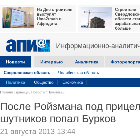
На Дне строителя
Строители
выступят
Свердловск
Uma2rman и
области ста
Афродита
зарабатыва
больше
Информационно-аналитич
Новости
Интервью
Аналитика
Фоторепорт
Свердловская область
Челябинская область
Политика
Общество
Экономика
Главная страница
/
Новости
/
Политика
/
После Ройзмана под прицел
шутников попал Бурков
21 августа 2013 13:44