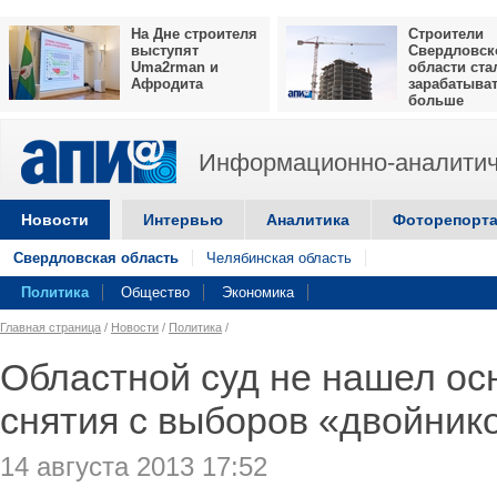
На Дне строителя
Строители
выступят
Свердловск
Uma2rman и
области ста
Афродита
зарабатыва
больше
Информационно-аналитич
Новости
Интервью
Аналитика
Фоторепорт
Свердловская область
Челябинская область
Политика
Общество
Экономика
Главная страница
/
Новости
/
Политика
/
Областной суд не нашел ос
снятия с выборов «двойник
14 августа 2013 17:52