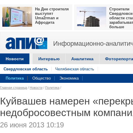
На Дне строителя
Строители
выступят
Свердловск
Uma2rman и
области ста
Афродита
зарабатыва
больше
Информационно-аналитич
Новости
Интервью
Аналитика
Фоторепорт
Свердловская область
Челябинская область
Политика
Общество
Экономика
Главная страница
/
Новости
/
Политика
/
Куйвашев намерен «перекр
недобросовестным компани
26 июня 2013 10:19