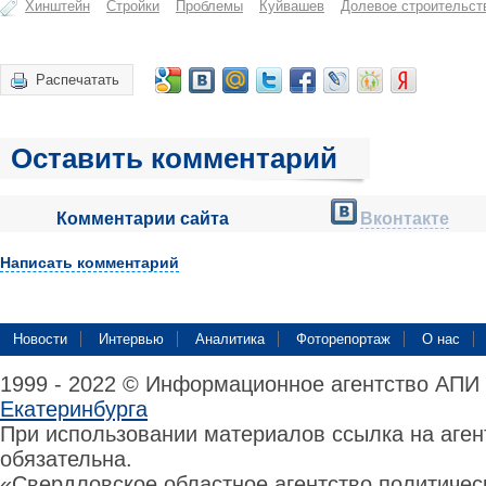
Хинштейн
Стройки
Проблемы
Куйвашев
Долевое строительст
Распечатать
Оставить комментарий
Комментарии сайта
Вконтакте
Написать комментарий
Новости
Интервью
Аналитика
Фоторепортаж
О нас
1999 - 2022 © Информационное агентство АПИ
Екатеринбурга
При использовании материалов ссылка на аге
обязательна.
«Свердловское областное агентство политиче