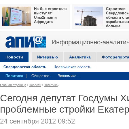
На Дне строителя
Строители
выступят
Свердловск
Uma2rman и
области ста
Афродита
зарабатыва
больше
Информационно-аналитич
Новости
Интервью
Аналитика
Фоторепорт
Свердловская область
Челябинская область
Политика
Общество
Экономика
Главная страница
/
Новости
/
Политика
/
Сегодня депутат Госдумы Х
проблемные стройки Екатер
24 сентября 2012 09:52