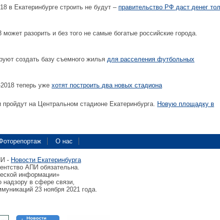
8 в Екатеринбурге строить не будут –
правительство РФ даст денег то
 может разорить и без того не самые богатые российские города.
уют создать базу съемного жилья
для расселения футбольных
-2018 теперь уже
хотят построить два новых стадиона
 пройдут на Центральном стадионе Екатеринбурга.
Новую площадку в
Фоторепортаж
О нас
ПИ -
Новости Екатеринбурга
гентство АПИ обязательна.
ческой информации»
 надзору в сфере связи,
муникаций 23 ноября 2021 года.