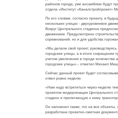
районов города, уже ансамблем будут пр
отдела «Институт «Каналстройпроект» 
По его словам, согласно проекту, в буду
нескольких улицах - двухуровневое движ
Вокруг Центрального стадиона предпола
движением. Предусмотрено строительство
соревнований, но и для удобства горожан
«Мы делали свой проект, руководствуяс
городские улицы, а в итоге сокращение пр
учетом увеличения в городе количества а
городские улицы»,- отметил Михаил Миш
Сейчас данный проект будет согласовыва
отвел ровно неделю.
«Нам надо встретиться через неделю тем
проектом модернизации Центрального ст
стадион и прилегающую к нему транспорт
Он напомнил также, что на все объекты,
разработана проектно-сметная документа