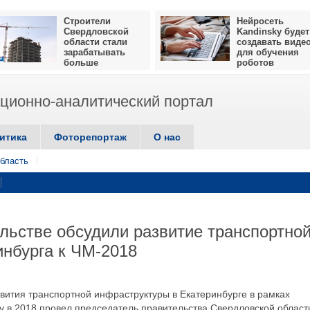
Строители
Нейросеть
Свердловской
Kandinsky будет
области стали
создавать виде
зарабатывать
для обучения
больше
роботов
ионно-аналитический портал
итика
Фоторепортаж
О нас
бласть
льстве обсудили развитие транспортно
нбурга к ЧМ-2018
звития транспортной инфраструктуры в Екатеринбурге в рамках
у в 2018 провел председатель правительства Свердловской област