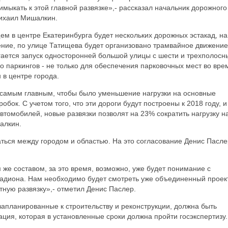
имыкать к этой главной развязке»,- рассказал начальник дорожного
Михаил Мишалкин.
щем в центре Екатеринбурга будет нескольких дорожных эстакад, на
ение, по улице Татищева будет организовано трамвайное движение
гается запуск односторонней большой улицы с шести и трехполос
 паркингов - не только для обеспечения парковочных мест во вре
 в центре города.
ь самым главным, чтобы было уменьшение нагрузки на основные
обок. С учетом того, что эти дороги будут построены к 2018 году, и
втомобилей, новые развязки позволят на 23% сократить нагрузку н
алкин.
ться между городом и областью. На это согласование Денис Пасле
 же составом, за это время, возможно, уже будет понимание с
адиона. Нам необходимо будет смотреть уже объединенный проект
ную развязку»,- отметил Денис Паслер.
 запланированные к строительству и реконструкции, должна быть
ция, которая в установленные сроки должна пройти госэкспертизу.