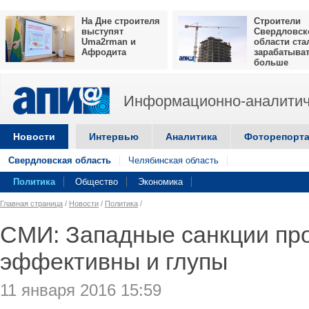
На Дне строителя
Строители
выступят
Свердловск
Uma2rman и
области ста
Афродита
зарабатыва
больше
Информационно-аналитич
Новости
Интервью
Аналитика
Фоторепорт
Свердловская область
Челябинская область
Политика
Общество
Экономика
Главная страница
/
Новости
/
Политика
/
СМИ: Западные санкции про
эффективны и глупы
11 января 2016 15:59