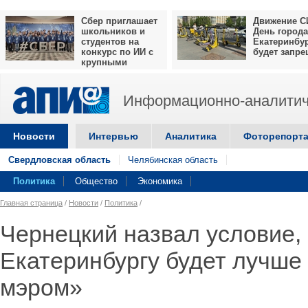
Сбер приглашает
Движение С
школьников и
День города
студентов на
Екатеринбу
конкурс по ИИ с
будет запр
крупными
призами
Информационно-аналитич
Новости
Интервью
Аналитика
Фоторепорт
Свердловская область
Челябинская область
Политика
Общество
Экономика
Главная страница
/
Новости
/
Политика
/
Чернецкий назвал условие,
Екатеринбургу будет лучше
мэром»