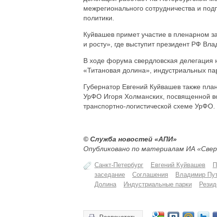
межрегионального сотрудничества и по
политики.
Куйвашев примет участие в пленарном з
и росту», где выступит президент РФ Вла
В ходе форума свердловская делегация 
«Титановая долина», индустриальных па
Губернатор Евгений Куйвашев также план
УрФО Игоря Холманских, посвященной во
транспортно-логистической схеме УрФО.
© Служба новостей «АПИ»
Опубликовано по материалам ИА «Свер
Санкт-Петербург
Евгений Куйвашев
П
заседание
Соглашения
Владимир Пу
Долина
Индустриальные парки
Резид