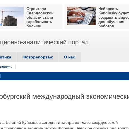
Строители
Нейросеть
Свердловской
Kandinsky будет
области стали
создавать виде
зарабатывать
для обучения
больше
роботов
ионно-аналитический портал
итика
Фоторепортаж
О нас
бласть
ербургский международный экономическ
ала Евгений Куйвашев сегодня и завтра во главе свердловской
еждународном экономическом форуме. Здесь он обсудит ряд вопро