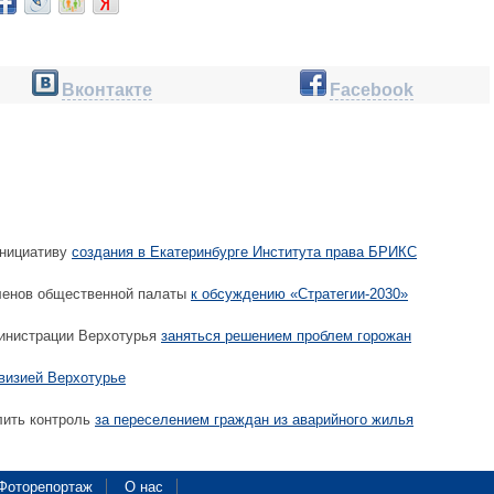
Вконтакте
Facebook
нициативу
создания в Екатеринбурге Института права БРИКС
ленов общественной палаты
к обсуждению «Стратегии-2030»
инистрации Верхотурья
заняться решением проблем горожан
визией Верхотурье
лить контроль
за переселением граждан из аварийного жилья
Фоторепортаж
О нас