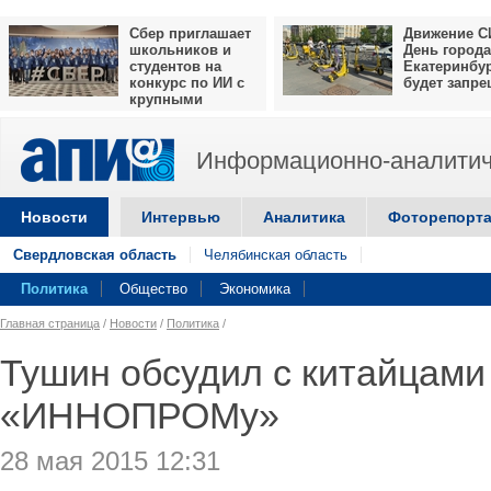
Сбер приглашает
Движение С
школьников и
День города
студентов на
Екатеринбу
конкурс по ИИ с
будет запр
крупными
призами
Информационно-аналитич
Новости
Интервью
Аналитика
Фоторепорт
Свердловская область
Челябинская область
Политика
Общество
Экономика
Главная страница
/
Новости
/
Политика
/
Тушин обсудил с китайцами 
«ИННОПРОМу»
28 мая 2015 12:31