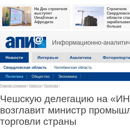
На Дне строителя
Строители
выступят
Свердловск
Uma2rman и
области ста
Афродита
зарабатыва
больше
Информационно-аналитич
Новости
Интервью
Аналитика
Фоторепорт
Свердловская область
Челябинская область
Политика
Общество
Экономика
Главная страница
/
Новости
/
Политика
/
Чешскую делегацию на «
возглавит министр промыш
торговли страны