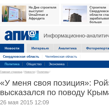
На Дне строителя
Строители
выступят
Свердловск
Uma2rman и
области ста
Афродита
зарабатыва
больше
Информационно-аналитич
Новости
Интервью
Аналитика
Фоторепорт
Свердловская область
Челябинская область
Политика
Общество
Экономика
Главная страница
/
Новости
/
Политика
/
«У меня своя позиция»: Ро
высказался по поводу Крым
26 мая 2015 12:09