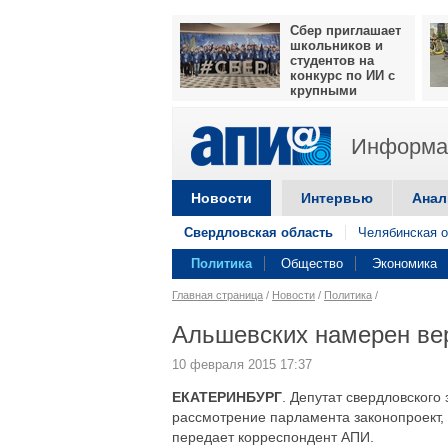
Сбер приглашает
школьников и
студентов на
конкурс по ИИ с
крупными
призами
Информац
Новости
Интервью
Анал
Свердловская область
Челябинская о
Политика
Общество
Экономика
Главная страница
/
Новости
/
Политика
/
Альшевских намерен вер
10 февраля 2015 17:37
ЕКАТЕРИНБУРГ
. Депутат свердловского
рассмотрение парламента законопроект,
передает корреспондент АПИ.