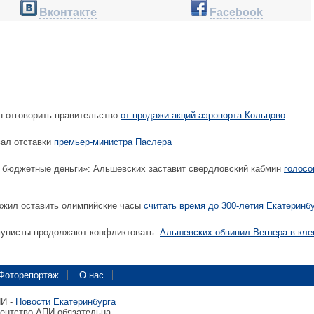
Вконтакте
Facebook
 отговорить правительство
от продажи акций аэропорта Кольцово
ал отставки
премьер-министра Паслера
не бюджетные деньги»: Альшевских заставит свердловский кабмин
голосо
жил оставить олимпийские часы
считать время до 300-летия Екатеринб
унисты продолжают конфликтовать:
Альшевских обвинил Вегнера в кле
Фоторепортаж
О нас
ПИ -
Новости Екатеринбурга
гентство АПИ обязательна.