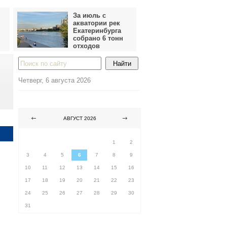
За июль с
акватории рек
Екатеринбурга
собрано 6 тонн
отходов
Четверг, 6 августа 2026
АВГУСТ 2026
ПН
ВТ
СР
ЧТ
ПТ
СБ
ВС
1
2
3
4
5
6
7
8
9
10
11
12
13
14
15
16
17
18
19
20
21
22
23
24
25
26
27
28
29
30
31