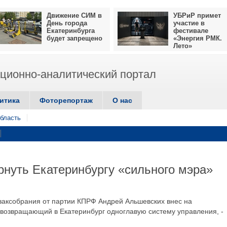
Движение СИМ в
УБРиР примет
День города
участие в
Екатеринбурга
фестивале
будет запрещено
«Энергия РМК.
Лето»
ионно-аналитический портал
итика
Фоторепортаж
О нас
бласть
нуть Екатеринбургу «сильного мэра»
 заксобрания от партии КПРФ Андрей Альшевских внес на
 возвращающий в Екатеринбург одноглавую систему управления, -