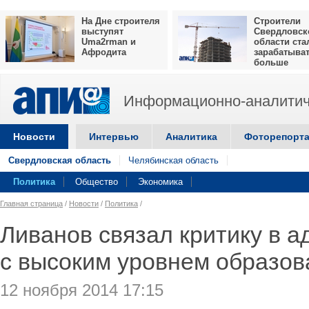
На Дне строителя
Строители
выступят
Свердловск
Uma2rman и
области ста
Афродита
зарабатыва
больше
Информационно-аналитич
Новости
Интервью
Аналитика
Фоторепорт
Свердловская область
Челябинская область
Политика
Общество
Экономика
Главная страница
/
Новости
/
Политика
/
Ливанов связал критику в 
с высоким уровнем образов
12 ноября 2014 17:15