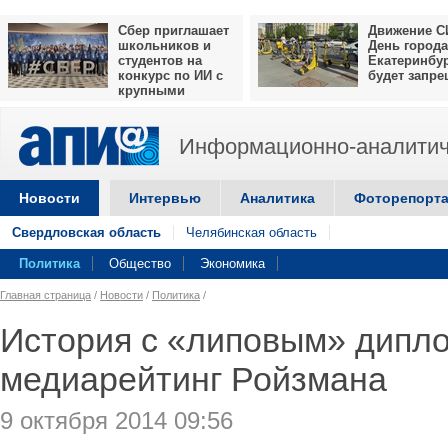
Сбер приглашает
Движение С
школьников и
День города
студентов на
Екатеринбу
конкурс по ИИ с
будет запр
крупными
призами
Информационно-аналитич
Новости
Интервью
Аналитика
Фоторепорт
Свердловская область
Челябинская область
Политика
Общество
Экономика
Главная страница
/
Новости
/
Политика
/
История с «липовым» дипл
медиарейтинг Ройзмана
9 октября 2014 09:56