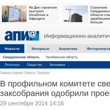
На Дне строителя
Строители
выступят
Свердловск
Uma2rman и
области ста
Афродита
зарабатыва
больше
Информационно-аналитич
Новости
Интервью
Аналитика
Фоторепорт
Свердловская область
Челябинская область
Политика
Общество
Экономика
Главная страница
/
Новости
/
Политика
/
В профильном комитете све
заксобрания одобрили про
29 сентября 2014 14:16