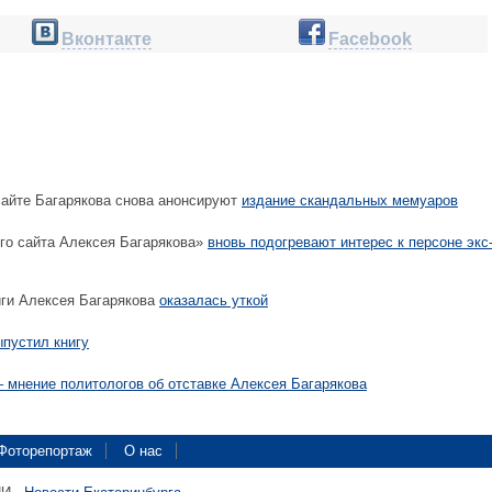
Вконтакте
Facebook
сайте Багарякова снова анонсируют
издание скандальных мемуаров
о сайта Алексея Багарякова»
вновь подогревают интерес к персоне экс
иги Алексея Багарякова
оказалась уткой
ыпустил книгу
– мнение политологов об отставке Алексея Багарякова
Фоторепортаж
О нас