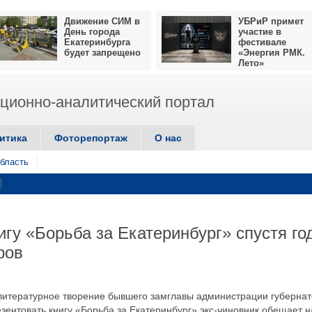
Движение СИМ в
УБРиР примет
День города
участие в
Екатеринбурга
фестивале
будет запрещено
«Энергия РМК.
Лето»
ионно-аналитический портал
итика
Фоторепортаж
О нас
бласть
игу «Борьба за Екатеринбург» спустя го
ров
т литературное творение бывшего замглавы администрации губерна
зентовать книгу «Борьба за Екатеринбург» экс-чиновник обещает н