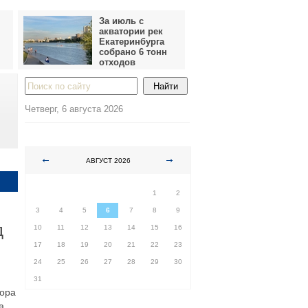
За июль с
акватории рек
Екатеринбурга
собрано 6 тонн
отходов
Четверг, 6 августа 2026
АВГУСТ 2026
ПН
ВТ
СР
ЧТ
ПТ
СБ
ВС
1
2
3
4
5
6
7
8
9
д
10
11
12
13
14
15
16
17
18
19
20
21
22
23
24
25
26
27
28
29
30
31
тора
а