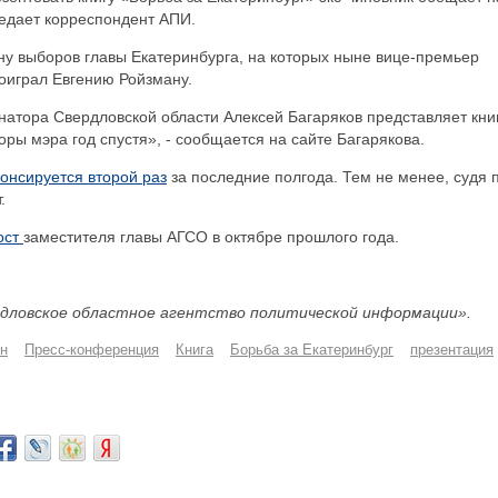
редает корреспондент АПИ.
ну выборов главы Екатеринбурга, на которых ныне вице-премьер
оиграл Евгению Ройзману.
атора Свердловской области Алексей Багаряков представляет кни
оры мэра год спустя», - сообщается на сайте Багарякова.
онсируется второй раз
за последние полгода. Тем не менее, судя 
.
ост
заместителя главы АГСО в октябре прошлого года.
дловское областное агентство политической информации».
н
Пресс-конференция
Книга
Борьба за Екатеринбург
презентация