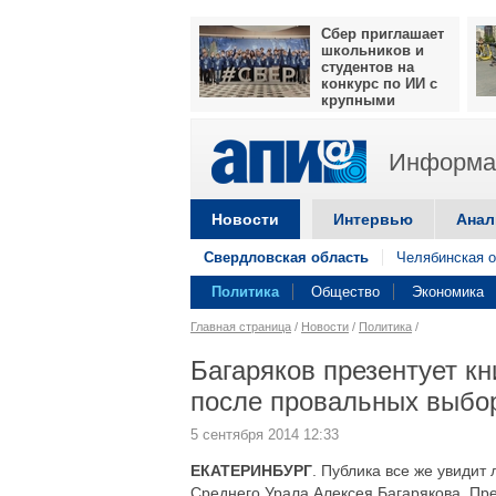
Сбер приглашает
школьников и
студентов на
конкурс по ИИ с
крупными
призами
Информац
Новости
Интервью
Анал
Свердловская область
Челябинская о
Политика
Общество
Экономика
Главная страница
/
Новости
/
Политика
/
Багаряков презентует кн
после провальных выбо
5 сентября 2014 12:33
ЕКАТЕРИНБУРГ
. Публика все же увиди
Среднего Урала Алексея Багарякова. Пре