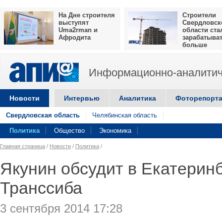
На Дне строителя
Строители
выступят
Свердловск
Uma2rman и
области ста
Афродита
зарабатыва
больше
Информационно-аналитич
Новости
Интервью
Аналитика
Фоторепорт
Свердловская область
Челябинская область
Политика
Общество
Экономика
Главная страница
/
Новости
/
Политика
/
Якунин обсудит в Екатеринб
Транссиба
3 сентября 2014 17:28