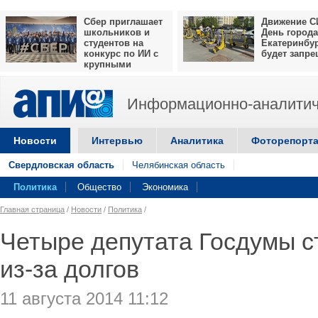
Сбер приглашает
Движение С
школьников и
День города
студентов на
Екатеринбу
конкурс по ИИ с
будет запр
крупными
призами
Информационно-аналитич
Новости
Интервью
Аналитика
Фоторепорт
Свердловская область
Челябинская область
Политика
Общество
Экономика
Главная страница
/
Новости
/
Политика
/
Четыре депутата Госдумы 
из-за долгов
11 августа 2014 11:12