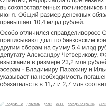
Отметим, информация о претензиях 
высокопоставленных госчиновников 
июня. Общий размер денежных обяз
превышает 10,4 млрд рублей.
Особо отличился справделиворосс О
приписывают долг по банковским кр
другим сборам на сумму 5,4 млрд ру
депутату Александру Четверикову, 
взыскание в размере 23,2 млн рубл
эсерам - Владимиру Парахину и Ил
указывает на необходимость погаше
обязательств в 11,7 и 2,7 млн соотве
Госдума РФ
Депутаты
долги
ФССП
поездки за границу
Серг