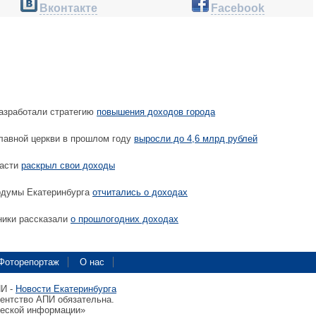
Вконтакте
Facebook
азработали стратегию
повышения доходов города
лавной церкви в прошлом году
выросли до 4,6 млрд рублей
ласти
раскрыл свои доходы
рдумы Екатеринбурга
отчитались о доходах
ники рассказали
о прошлогодних доходах
Фоторепортаж
О нас
ПИ -
Новости Екатеринбурга
гентство АПИ обязательна.
ческой информации»