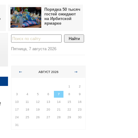
Порядка 50 тысяч
гостей ожидают
о
на Ирбитской
ярмарке
Пятница, 7 августа 2026
АВГУСТ 2026
ПН
ВТ
СР
ЧТ
ПТ
СБ
ВС
1
2
3
4
5
6
7
8
9
е
10
11
12
13
14
15
16
17
18
19
20
21
22
23
24
25
26
27
28
29
30
31