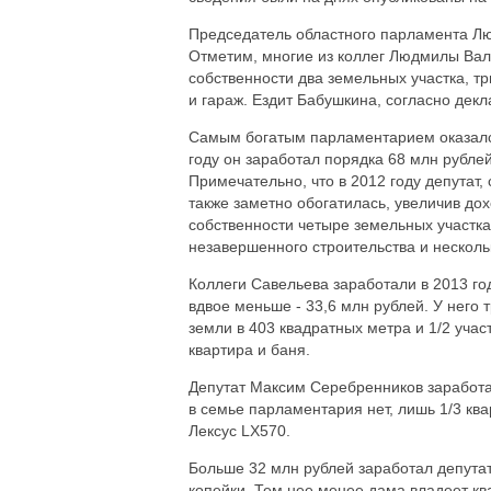
Председатель областного парламента Лю
Отметим, многие из коллег Людмилы Вале
собственности два земельных участка, т
и гараж. Ездит Бабушкина, согласно дек
Самым богатым парламентарием оказалс
году он заработал порядка 68 млн рубле
Примечательно, что в 2012 году депутат,
также заметно обогатилась, увеличив дох
собственности четыре земельных участк
незавершенного строительства и несколь
Коллеги Савельева заработали в 2013 г
вдвое меньше - 33,6 млн рублей. У него 
земли в 403 квадратных метра и 1/2 уча
квартира и баня.
Депутат Максим Серебренников заработа
в семье парламентария нет, лишь 1/3 кв
Лексус LX570.
Больше 32 млн рублей заработал депутат
копейки. Тем нее менее дама владеет к