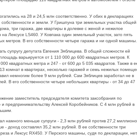
гатились на 28 и 24,5 млн соответственно. У обих в декларациях
 собственности и земли. У Гришпуна три земельных участка общей
ома, три гаража, две квартиры в долевке с женой и нежилое
 на Лексусе LS460. У Ковпака один земельный участок, зато пять
ых метров. В его собственности четыре гаража и ни одной машины.
ть супругу депутата Евгения Зяблицева. В общей сложности ей
площадь варьируется от 1 110 000 до 600 квадратных метров. К
000 квадратных метра и 247 - от 600 до 5 035 квадратов. Также в е
 13 комнат в квартирах, несколько гаражей и семь нежилых помеще
тавил немногим более 9 млн рублей. Сам Зяблицев заработал не в
ей. В его собственности четыре небольших квартиры - от 34 до 47
жение заместитель председателя комитета заксобрания по
и предпринимательству Алексей Коробейников. С 4 млн рублей в
льшим.
ал намного меньше супруги - 2,3 млн рублей против 27,2 миллионо
ше - доход составлял 35,2 млн рублей. В ее собственности три
реза и Лексус RX450. У Перского машины, судя по декларации, нет