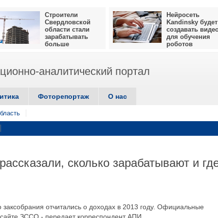
Строители
Нейросеть
Свердловской
Kandinsky будет
области стали
создавать виде
зарабатывать
для обучения
больше
роботов
ионно-аналитический портал
итика
Фоторепортаж
О нас
бласть
рассказали, сколько зарабатывают и гд
о заксобрания отчитались о доходах в 2013 году. Официальные
 сайте ЗССО,- передает корреспондент АПИ.