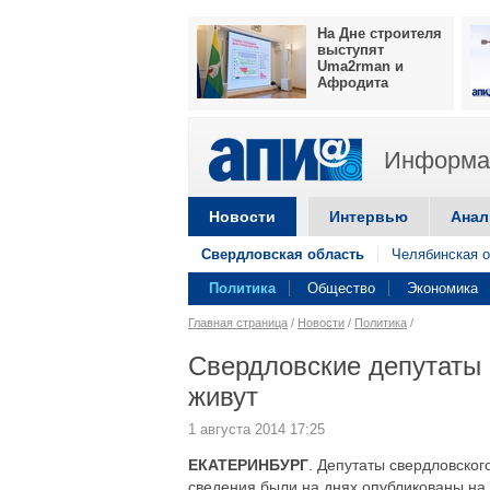
На Дне строителя
выступят
Uma2rman и
Афродита
Информац
Новости
Интервью
Анал
Свердловская область
Челябинская о
Политика
Общество
Экономика
Главная страница
/
Новости
/
Политика
/
Свердловские депутаты 
живут
1 августа 2014 17:25
ЕКАТЕРИНБУРГ
. Депутаты свердловског
сведения были на днях опубликованы на