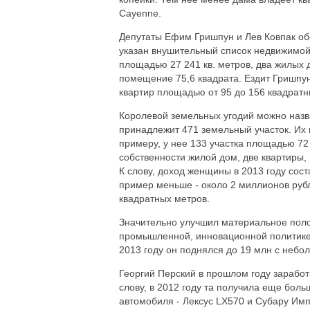
Cayenne.
Депутаты Ефим Гришпун и Лев Ковпак обо
указан внушительный список недвижимой
площадью 27 241 кв. метров, два жилых д
помещение 75,6 квадрата. Ездит Гришпун
квартир площадью от 95 до 156 квадратн
Королевой земельных угодий можно назва
принадлежит 471 земельный участок. Их 
примеру, у нее 133 участка площадью 72 
собственности жилой дом, две квартиры,
К слову, доход женщины в 2013 году сос
пример меньше - около 2 миллионов рубл
квадратных метров.
Значительно улучшил материальное поло
промышленной, инновационной политике 
2013 году он поднялся до 19 млн с небо
Георгий Перский в прошлом году заработ
слову, в 2012 году та получила еще боль
автомобиля - Лексус LX570 и Субару Имп