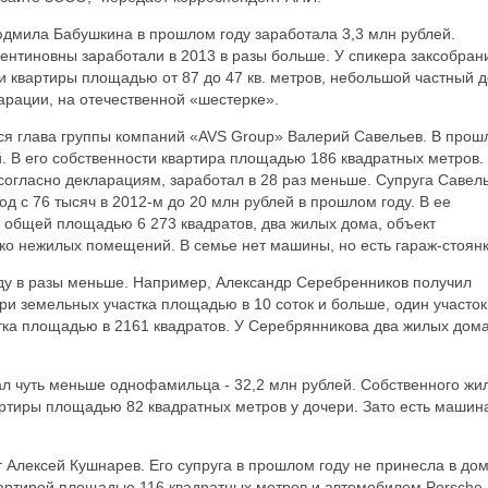
дмила Бабушкина в прошлом году заработала 3,3 млн рублей.
нтиновны заработали в 2013 в разы больше. У спикера заксобран
ри квартиры площадью от 87 до 47 кв. метров, небольшой частный 
ларации, на отечественной «шестерке».
я глава группы компаний «AVS Group» Валерий Савельев. В прош
й. В его собственности квартира площадью 186 квадратных метров.
 согласно декларациям, заработал в 28 раз меньше. Супруга Савел
од с 76 тысяч в 2012-м до 20 млн рублей в прошлом году. В ее
а общей площадью 6 273 квадратов, два жилых дома, объект
ко нежилых помещений. В семье нет машины, но есть гараж-стоянк
оду в разы меньше. Например, Александр Серебренников получил
три земельных участка площадью в 10 соток и больше, один участок
стка площадью в 2161 квадратов. У Серебрянникова два жилых дома
л чуть меньше однофамильца - 32,2 млн рублей. Собственного жи
артиры площадью 82 квадратных метров у дочери. Зато есть машин
 Алексей Кушнарев. Его супруга в прошлом году не принесла в дом
вартирой площадью 116 квадратных метров и автомобилем Porsche