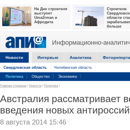
На Дне строителя
Строители
выступят
Свердловск
Uma2rman и
области ста
Афродита
зарабатыва
больше
Информационно-аналитич
Новости
Интервью
Аналитика
Фоторепорт
Свердловская область
Челябинская область
Политика
Общество
Экономика
Главная страница
/
Новости
/
Политика
/
Австралия рассматривает 
введения новых антироссий
8 августа 2014 15:46