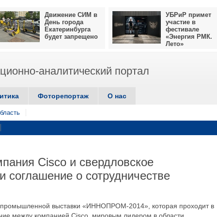
Движение СИМ в
УБРиР примет
День города
участие в
Екатеринбурга
фестивале
будет запрещено
«Энергия РМК.
Лето»
ионно-аналитический портал
итика
Фоторепортаж
О нас
бласть
ания Cisco и свердловское
и соглашение о сотрудничестве
й промышленной выставки «ИННОПРОМ-2014», которая проходит в
ние между компанией Cisco, мировым лидером в области