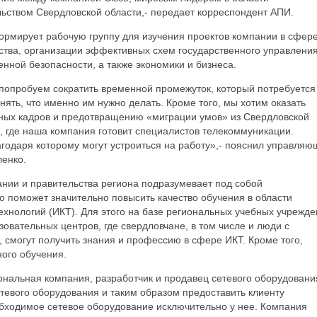
ьством Свердловской области,- передает корреспондент АПИ.
ормирует рабочую группу для изучения проектов компании в сфер
ства, организации эффективных схем государственного управления
нной безопасности, а также экономики и бизнеса.
попробуем сократить временной промежуток, который потребуется
нять, что именно им нужно делать. Кроме того, мы хотим оказать
ных кадров и предотвращению «миграции умов» из Свердловской
, где наша компания готовит специалистов телекоммуникации.
годаря которому могут устроиться на работу»,- пояснил управля
ленко.
ании и правительства региона подразумевает под собой
о поможет значительно повысить качество обучения в области
нологий (ИКТ). Для этого на базе региональных учебных учрежде
овательных центров, где свердловчане, в том числе и люди с
смогут получить знания и профессию в сфере ИКТ. Кроме того,
ого обучения.
ональная компания, разработчик и продавец сетевого оборудовани
тевого оборудования и таким образом предоставить клиенту
обходимое сетевое оборудование исключительно у нее. Компания