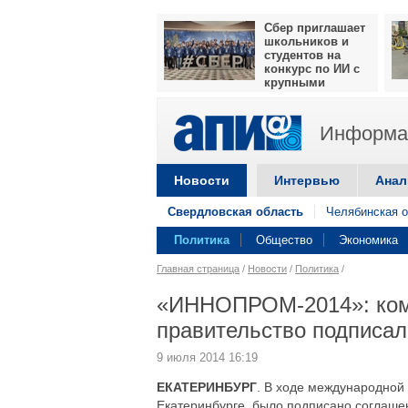
Сбер приглашает
школьников и
студентов на
конкурс по ИИ с
крупными
призами
Информац
Новости
Интервью
Анал
Свердловская область
Челябинская о
Политика
Общество
Экономика
Главная страница
/
Новости
/
Политика
/
«ИННОПРОМ-2014»: комп
правительство подписал
9 июля 2014 16:19
ЕКАТЕРИНБУРГ
. В ходе международно
Екатеринбурге, было подписано соглаше