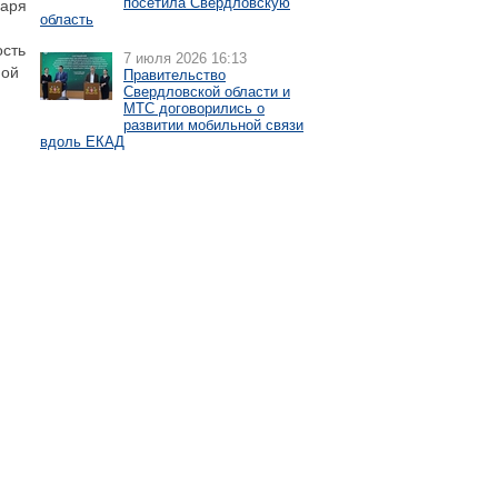
посетила Свердловскую
даря
область
ость
7 июля 2026 16:13
ной
Правительство
Свердловской области и
МТС договорились о
развитии мобильной связи
вдоль ЕКАД