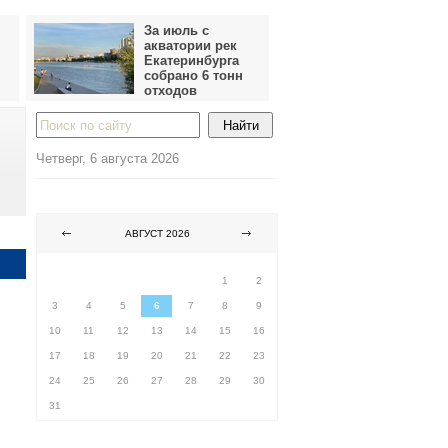
За июль с
акватории рек
Екатеринбурга
собрано 6 тонн
отходов
Четверг, 6 августа 2026
АВГУСТ 2026
ПН
ВТ
СР
ЧТ
ПТ
СБ
ВС
1
2
3
4
5
6
7
8
9
10
11
12
13
14
15
16
17
18
19
20
21
22
23
24
25
26
27
28
29
30
31