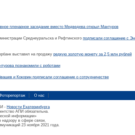
авное пленарное заседание вместо Медведева открыл Мантуров
нистрации Среднеуральска и Рефтинского
подписали соглашение с Э
рбанк выставил на продажу
редкую золотую монету за 2,5 млн рублей
нтурова познакомили с роботами
йвашев и Кокорин подписали соглашение о сотрудничестве
Фоторепортаж
О нас
ПИ -
Новости Екатеринбурга
гентство АПИ обязательна.
ческой информации»
 надзору в сфере связи,
муникаций 23 ноября 2021 года.