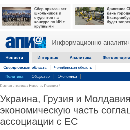
Сбер приглашает
Движение С
школьников и
День города
студентов на
Екатеринбу
конкурс по ИИ с
будет запр
крупными
призами
Информационно-аналитич
Новости
Интервью
Аналитика
Фоторепорт
Свердловская область
Челябинская область
Политика
Общество
Экономика
Главная страница
/
Новости
/
Политика
/
Украина, Грузия и Молдави
экономическую часть согла
ассоциации с ЕС