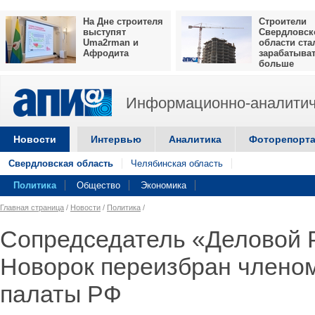
На Дне строителя
Строители
выступят
Свердловск
Uma2rman и
области ста
Афродита
зарабатыва
больше
Информационно-аналитич
Новости
Интервью
Аналитика
Фоторепорт
Свердловская область
Челябинская область
Политика
Общество
Экономика
Главная страница
/
Новости
/
Политика
/
Сопредседатель «Деловой 
Новорок переизбран члено
палаты РФ