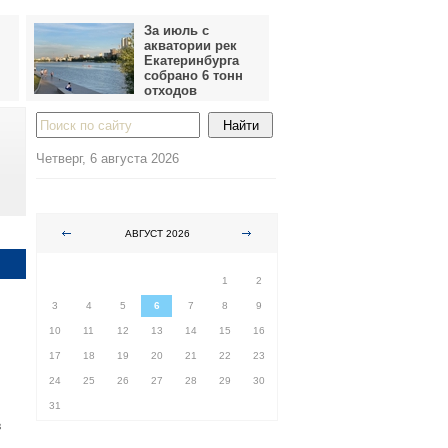
За июль с
акватории рек
Екатеринбурга
собрано 6 тонн
отходов
Четверг, 6 августа 2026
АВГУСТ 2026
ПН
ВТ
СР
ЧТ
ПТ
СБ
ВС
1
2
3
4
5
6
7
8
9
10
11
12
13
14
15
16
17
18
19
20
21
22
23
24
25
26
27
28
29
30
31
в