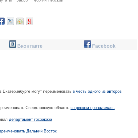
путаты
ЗакСо
Георгий Перский
Вконтакте
Facebook
в Екатеринбурге могут переименовать
в честь одного из авторов
ереименовать Свердловскую область
с треском провалилась
овал
департамент госзаказа
ереименовать Дальний Восток