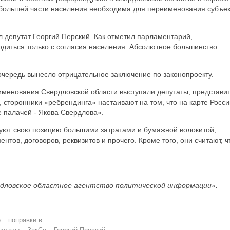
 большей части населения необходима для переименования субъек
 депутат Георгий Перский. Как отметил парламентарий,
диться только с согласия населения. Абсолютное большинство
очередь вынесло отрицательное заключение по законопроекту.
еименования Свердловской области выступали депутаты, представи
, сторонники «ребрендинга» настаивают на том, что на карте Росси
е палачей - Якова Свердлова».
уют свою позицию большими затратами и бумажной волокитой,
ов, договоров, реквизитов и прочего. Кроме того, они считают, ч
дловское областное агентство политической информации».
е
поправки в