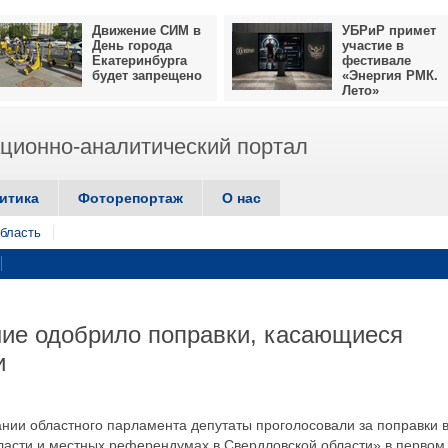
Движение СИМ в
УБРиР примет
День города
участие в
Екатеринбурга
фестивале
будет запрещено
«Энергия РМК.
Лето»
ионно-аналитический портал
итика
Фоторепортаж
О нас
бласть
ние одобрило поправки, касающиеся
и
ании областного парламента депутаты проголосовали за поправки 
асти и местных референдумах в Свердловской области» в первом