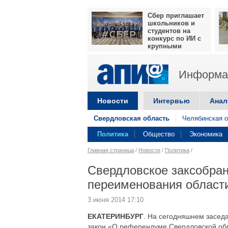
Сбер приглашает
школьников и
студентов на
конкурс по ИИ с
крупными
призами
Информац
Новости
Интервью
Анал
Свердловская область
Челябинская о
Политика
Общество
Экономика
Главная страница
/
Новости
/
Политика
/
Свердловское заксобра
переименования област
3 июня 2014 17:10
ЕКАТЕРИНБУРГ
. На сегодняшнем засед
закон «О референдуме Свердловской обл