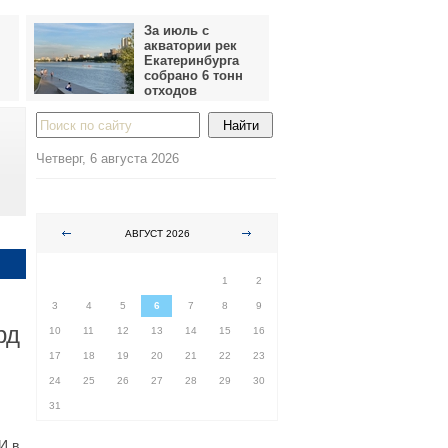
За июль с
акватории рек
Екатеринбурга
собрано 6 тонн
отходов
Четверг, 6 августа 2026
АВГУСТ 2026
ПН
ВТ
СР
ЧТ
ПТ
СБ
ВС
1
2
3
4
5
6
7
8
9
рд
10
11
12
13
14
15
16
17
18
19
20
21
22
23
24
25
26
27
28
29
30
31
И в