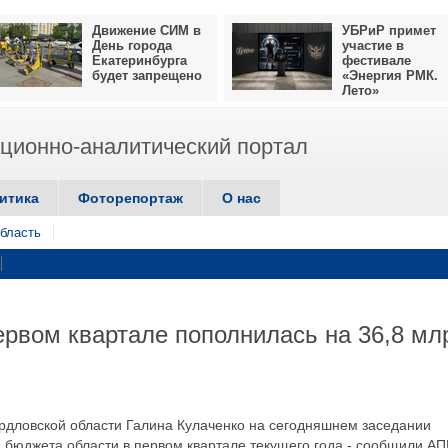
Движение СИМ в
УБРиР примет
День города
участие в
Екатеринбурга
фестивале
будет запрещено
«Энергия РМК.
Лето»
ионно-аналитический портал
итика
Фоторепортаж
О нас
бласть
ервом квартале пополнилась на 36,8 мл
рдловской области Галина Кулаченко на сегодняшнем заседании
 бюджета области в первом квартале текущего года,- сообщили АП