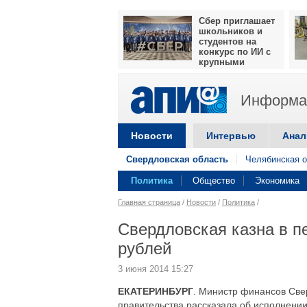
Сбер приглашает
школьников и
студентов на
конкурс по ИИ с
крупными
призами
Информац
Новости
Интервью
Анал
Свердловская область
Челябинская о
Политика
Общество
Экономика
Главная страница
/
Новости
/
Политика
/
Свердловская казна в п
рублей
3 июня 2014 15:27
ЕКАТЕРИНБУРГ
. Министр финансов Све
правительства рассказала об исполнении