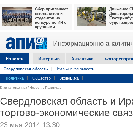
Сбер приглашает
Движение С
школьников и
День города
студентов на
Екатеринбу
конкурс по ИИ с
будет запр
крупными
призами
Информационно-аналитич
Новости
Интервью
Аналитика
Фоторепорт
Свердловская область
Челябинская область
Политика
Общество
Экономика
Главная страница
/
Новости
/
Политика
/
Свердловская область и Ир
торгово-экономические свя
23 мая 2014 13:30