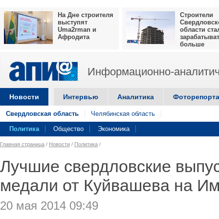
На Дне строителя
Строители
выступят
Свердловск
Uma2rman и
области ста
Афродита
зарабатыва
больше
Информационно-аналитич
Новости
Интервью
Аналитика
Фоторепорт
Свердловская область
Челябинская область
Политика
Общество
Экономика
Главная страница
/
Новости
/
Политика
/
Лучшие свердловские выпус
медали от Куйвашева на И
20 мая 2014 09:49