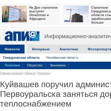
На Дне строителя
Строители
выступят
Свердловск
Uma2rman и
области ста
Афродита
зарабатыва
больше
Информационно-аналитич
Новости
Интервью
Аналитика
Фоторепорт
Свердловская область
Челябинская область
Политика
Общество
Экономика
Главная страница
/
Новости
/
Политика
/
Куйвашев поручил админис
Первоуральска заняться до
теплоснабжением