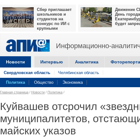
Сбер приглашает
Движение С
школьников и
День города
студентов на
Екатеринбу
конкурс по ИИ с
будет запр
крупными
призами
Информационно-аналитич
Новости
Интервью
Аналитика
Фоторепорт
Свердловская область
Челябинская область
Политика
Общество
Экономика
Главная страница
/
Новости
/
Политика
/
Куйвашев отсрочил «звездн
муниципалитетов, отстающ
майских указов