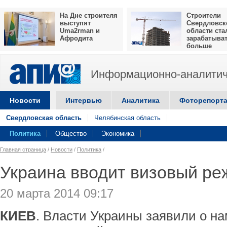
На Дне строителя
Строители
выступят
Свердловск
Uma2rman и
области ста
Афродита
зарабатыва
больше
Информационно-аналитич
Новости
Интервью
Аналитика
Фоторепорт
Свердловская область
Челябинская область
Политика
Общество
Экономика
Главная страница
/
Новости
/
Политика
/
Украина вводит визовый ре
20 марта 2014 09:17
КИЕВ
. Власти Украины заявили о н