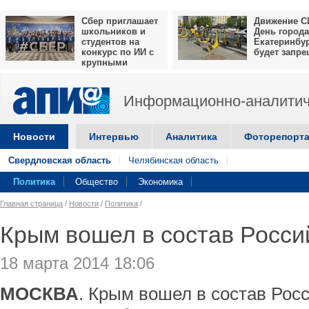
Сбер приглашает
Движение С
школьников и
День города
студентов на
Екатеринбу
конкурс по ИИ с
будет запр
крупными
призами
Информационно-аналитич
Новости
Интервью
Аналитика
Фоторепорт
Свердловская область
Челябинская область
Политика
Общество
Экономика
Главная страница
/
Новости
/
Политика
/
Крым вошел в состав Росс
18 марта 2014 18:06
МОСКВА
. Крым вошел в состав Рос