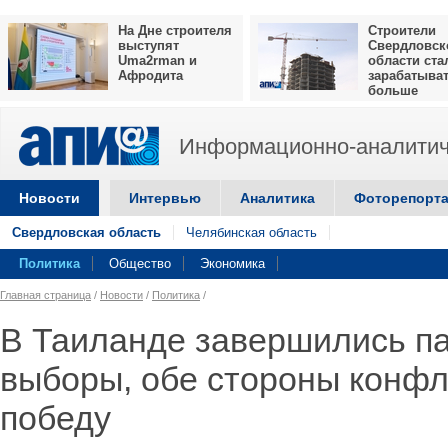
На Дне строителя
Строители
выступят
Свердловск
Uma2rman и
области ста
Афродита
зарабатыва
больше
Информационно-аналитич
Новости
Интервью
Аналитика
Фоторепорт
Свердловская область
Челябинская область
Политика
Общество
Экономика
Главная страница
/
Новости
/
Политика
/
В Таиланде завершились п
выборы, обе стороны конфл
победу