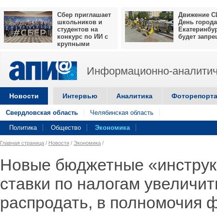
Сбер приглашает
Движение С
школьников и
День города
студентов на
Екатеринбу
конкурс по ИИ с
будет запр
крупными
призами
Информационно-аналитич
Новости
Интервью
Аналитика
Фоторепорт
Свердловская область
Челябинская область
Политика
Общество
Экономика
Главная страница
/
Новости
/
Экономика
/
Новые бюджетные «инструк
ставки по налогам увеличи
распродать, в полномочия 