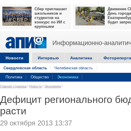
Сбер приглашает
Движение С
школьников и
День города
студентов на
Екатеринбу
конкурс по ИИ с
будет запр
крупными
призами
Информационно-аналитич
Новости
Интервью
Аналитика
Фоторепорт
Свердловская область
Челябинская область
Политика
Общество
Экономика
Главная страница
/
Новости
/
Экономика
/
Дефицит регионального бю
расти
29 октября 2013 13:37