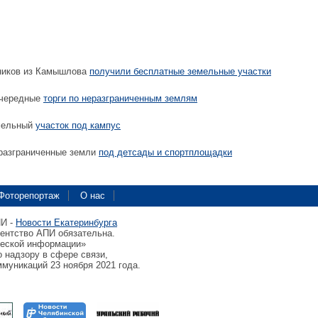
ников из Камышлова
получили бесплатные земельные участки
чередные
торги по неразграниченным землям
мельный
участок под кампус
разграниченные земли
под детсады и спортплощадки
Фоторепортаж
О нас
ПИ -
Новости Екатеринбурга
гентство АПИ обязательна.
ческой информации»
 надзору в сфере связи,
муникаций 23 ноября 2021 года.