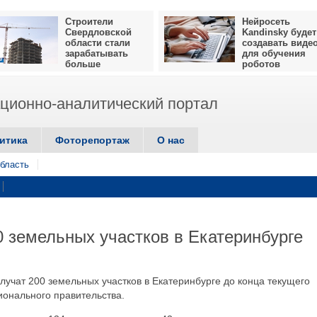
Строители
Нейросеть
Свердловской
Kandinsky будет
области стали
создавать виде
зарабатывать
для обучения
больше
роботов
ионно-аналитический портал
итика
Фоторепортаж
О нас
бласть
0 земельных участков в Екатеринбурге
олучат 200 земельных участков в Екатеринбурге до конца текущего
ионального правительства.