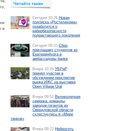
те,
Читайте также
го,
Сегодня 10:26
Новая
подписка «Ростелекома»
 не
позаботится о
е в
кибербезопасности
подрастающего поколения
Сегодня 09:33
Сбер
приглашает студентов из
Екатеринбурга в
амбассадоры банка
Вчера 10:26
УБРиР
принял участие в
обсуждении перспектив
рынка ИЖС на выставке
Open Village Ural
Вчера 09:51
Великолепная
семерка: команды
заводов-гигантов из
Свердловской области
схлестнулись в «Мире
танков»
Вчера 09:22
Нейросеть