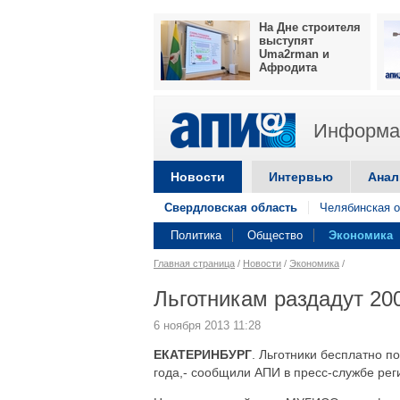
На Дне строителя
выступят
Uma2rman и
Афродита
Информац
Новости
Интервью
Анал
Свердловская область
Челябинская о
Политика
Общество
Экономика
Главная страница
/
Новости
/
Экономика
/
Льготникам раздадут 20
6 ноября 2013 11:28
ЕКАТЕРИНБУРГ
. Льготники бесплатно п
года,- сообщили АПИ в пресс-службе рег