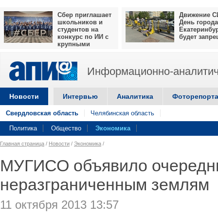
Сбер приглашает
Движение С
школьников и
День города
студентов на
Екатеринбу
конкурс по ИИ с
будет запр
крупными
призами
Информационно-аналитич
Новости
Интервью
Аналитика
Фоторепорт
Свердловская область
Челябинская область
Политика
Общество
Экономика
Главная страница
/
Новости
/
Экономика
/
МУГИСО объявило очередны
неразграниченным землям
11 октября 2013 13:57