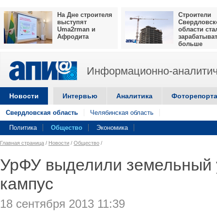
На Дне строителя
Строители
выступят
Свердловск
Uma2rman и
области ста
Афродита
зарабатыва
больше
Информационно-аналитич
Новости
Интервью
Аналитика
Фоторепорт
Свердловская область
Челябинская область
Политика
Общество
Экономика
Главная страница
/
Новости
/
Общество
/
УрФУ выделили земельный 
кампус
18 сентября 2013 11:39