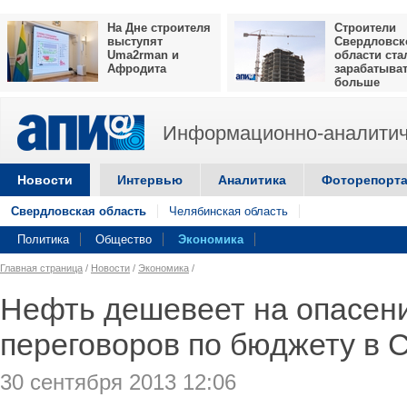
На Дне строителя
Строители
выступят
Свердловск
Uma2rman и
области ста
Афродита
зарабатыва
больше
Информационно-аналитич
Новости
Интервью
Аналитика
Фоторепорт
Свердловская область
Челябинская область
Политика
Общество
Экономика
Главная страница
/
Новости
/
Экономика
/
Нефть дешевеет на опасен
переговоров по бюджету в
30 сентября 2013 12:06