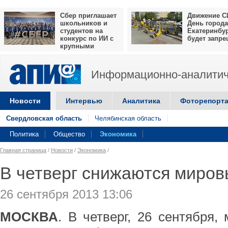
Сбер приглашает
Движение С
школьников и
День города
студентов на
Екатеринбу
конкурс по ИИ с
будет запр
крупными
призами
Информационно-аналитич
Новости
Интервью
Аналитика
Фоторепорт
Свердловская область
Челябинская область
Политика
Общество
Экономика
Главная страница
/
Новости
/
Экономика
/
В четверг снижаются миров
26 сентября 2013 13:06
МОСКВА
. В четверг, 26 сентября