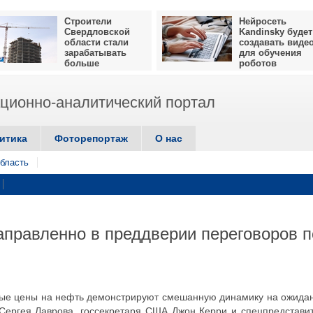
Строители
Нейросеть
Свердловской
Kandinsky будет
области стали
создавать виде
зарабатывать
для обучения
больше
роботов
ионно-аналитический портал
итика
Фоторепортаж
О нас
бласть
аправленно в преддверии переговоров п
овые цены на нефть демонстрируют смешанную динамику на ожида
Сергея Лаврова, госсекретаря США Джон Керри и спецпредстави