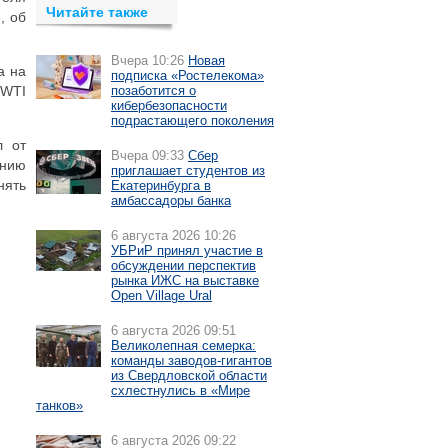
Читайте также
, об
Вчера 10:26
Новая
а на
подписка «Ростелекома»
 WTI
позаботится о
кибербезопасности
подрастающего поколения
л от
Вчера 09:33
Сбер
ению
приглашает студентов из
нять
Екатеринбурга в
амбассадоры банка
6 августа 2026 10:26
УБРиР принял участие в
обсуждении перспектив
рынка ИЖС на выставке
Open Village Ural
6 августа 2026 09:51
Великолепная семерка:
команды заводов-гигантов
из Свердловской области
схлестнулись в «Мире
танков»
6 августа 2026 09:22