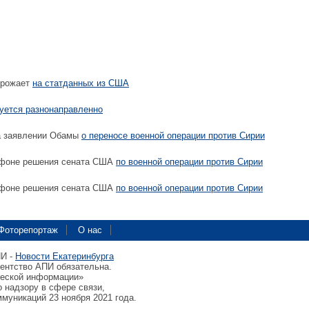
орожает
на статданных из США
гуется разнонаправленно
а заявлении Обамы
о переносе военной операции против Сирии
фоне решения сената США
по военной операции против Сирии
фоне решения сената США
по военной операции против Сирии
Фоторепортаж
О нас
ПИ -
Новости Екатеринбурга
гентство АПИ обязательна.
ческой информации»
 надзору в сфере связи,
муникаций 23 ноября 2021 года.