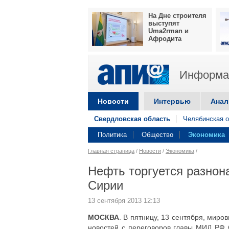
На Дне строителя
выступят
Uma2rman и
Афродита
Информац
Новости
Интервью
Анал
Свердловская область
Челябинская о
Политика
Общество
Экономика
Главная страница
/
Новости
/
Экономика
/
Нефть торгуется разнон
Сирии
13 сентября 2013 12:13
МОСКВА
. В пятницу, 13 сентября, мир
новостей с переговоров главы МИД РФ 