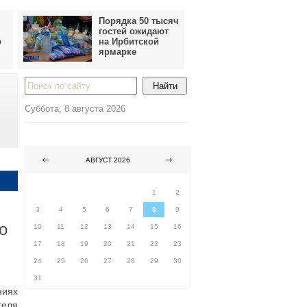
Порядка 50 тысяч
гостей ожидают
о
на Ирбитской
ярмарке
Суббота, 8 августа 2026
АВГУСТ 2026
ПН
ВТ
СР
ЧТ
ПТ
СБ
ВС
1
2
3
4
5
6
7
8
9
о
10
11
12
13
14
15
16
17
18
19
20
21
22
23
24
25
26
27
28
29
30
31
ниях
теля