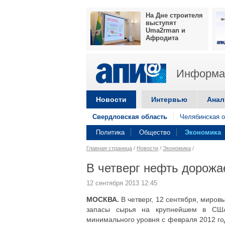
На Дне строителя
выступят
Uma2rman и
Афродита
Информац
Новости
Интервью
Анал
Свердловская область
Челябинская о
Политика
Общество
Экономика
Главная страница
/
Новости
/
Экономика
/
В четверг нефть дорожа
12 сентября 2013 12:45
МОСКВА.
В четверг, 12 сентября, миров
запасы сырья на крупнейшем в США
минимального уровня с февраля 2012 го