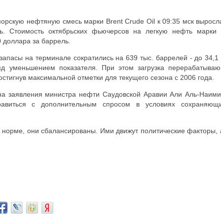
орскую нефтяную смесь марки Brent Crude Oil к 09:35 мск выросл
ль. Стоимость октябрьских фьючерсов на легкую нефть марки
0 доллара за баррель.
запасы на терминале сократились на 639 тыс. баррелей - до 34,1
яд уменьшением показателя. При этом загрузка перерабатыва
стигнув максимальной отметки для текущего сезона с 2006 года.
на заявления министра нефти Саудовской Аравии Али Аль-Наими
равиться с дополнительным спросом в условиях сохраняющ
норме, они сбалансированы. Ими движут политические факторы, 