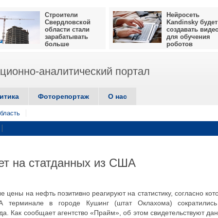
Строители
Нейросеть
Свердловской
Kandinsky будет
области стали
создавать виде
зарабатывать
для обучения
больше
роботов
ионно-аналитический портал
итика
Фоторепортаж
О нас
бласть
ет на статданных из США
ые цены на нефть позитивно реагируют на статистику, согласно кот
 терминале в городе Кушинг (штат Оклахома) сократилис
да. Как сообщает агентство «Прайм», об этом свидетельствуют да