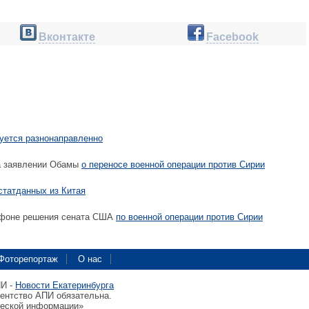
Вконтакте
Facebook
гуется разнонаправленно
а заявлении Обамы
о переносе военной операции против Сирии
статданных из Китая
фоне решения сената США
по военной операции против Сирии
Фоторепортаж
О нас
ПИ -
Новости Екатеринбурга
гентство АПИ обязательна.
ческой информации»