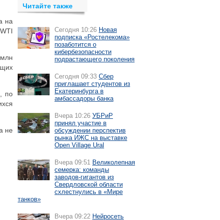
Читайте также
а на
Сегодня 10:26
Новая
 WTI
подписка «Ростелекома»
позаботится о
кибербезопасности
 млн
подрастающего поколения
ющих
Сегодня 09:33
Сбер
приглашает студентов из
Екатеринбурга в
, по
амбассадоры банка
ихся
Вчера 10:26
УБРиР
принял участие в
а не
обсуждении перспектив
рынка ИЖС на выставке
Open Village Ural
Вчера 09:51
Великолепная
семерка: команды
заводов-гигантов из
Свердловской области
схлестнулись в «Мире
танков»
Вчера 09:22
Нейросеть