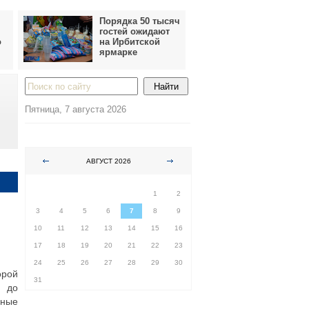
Порядка 50 тысяч
гостей ожидают
о
на Ирбитской
ярмарке
Пятница, 7 августа 2026
АВГУСТ 2026
ПН
ВТ
СР
ЧТ
ПТ
СБ
ВС
1
2
3
4
5
6
7
8
9
10
11
12
13
14
15
16
17
18
19
20
21
22
23
24
25
26
27
28
29
30
орой
31
ь до
нные