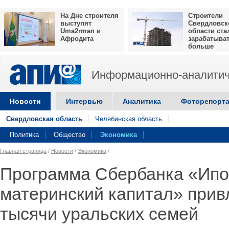
На Дне строителя
Строители
выступят
Свердловск
Uma2rman и
области ста
Афродита
зарабатыва
больше
Информационно-аналитич
Новости
Интервью
Аналитика
Фоторепорт
Свердловская область
Челябинская область
Политика
Общество
Экономика
Главная страница
/
Новости
/
Экономика
/
Программа Сбербанка «Ипо
материнский капитал» прив
тысячи уральских семей