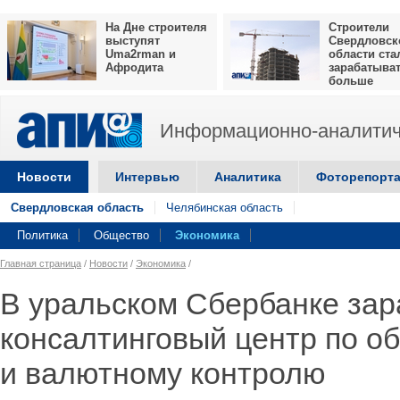
На Дне строителя
Строители
выступят
Свердловск
Uma2rman и
области ста
Афродита
зарабатыва
больше
Информационно-аналитич
Новости
Интервью
Аналитика
Фоторепорт
Свердловская область
Челябинская область
Политика
Общество
Экономика
Главная страница
/
Новости
/
Экономика
/
В уральском Сбербанке зар
консалтинговый центр по 
и валютному контролю