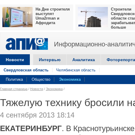
На Дне строителя
Строители
выступят
Свердловск
Uma2rman и
области ста
Афродита
зарабатыва
больше
Информационно-аналитич
Новости
Интервью
Аналитика
Фоторепорт
Свердловская область
Челябинская область
Политика
Общество
Экономика
Главная страница
/
Новости
/
Экономика
/
Тяжелую технику бросили н
4 сентября 2013 18:14
ЕКАТЕРИНБУРГ
. В Краснотурьинск