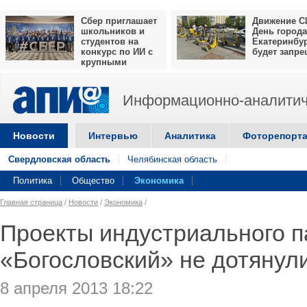
Сбер приглашает
Движение С
школьников и
День города
студентов на
Екатеринбу
конкурс по ИИ с
будет запр
крупными
призами
Информационно-аналитич
Новости
Интервью
Аналитика
Фоторепорт
Свердловская область
Челябинская область
Политика
Общество
Экономика
Главная страница
/
Новости
/
Экономика
/
Проекты индустриального п
«Богословский» не дотянул
8 апреля 2013 18:22