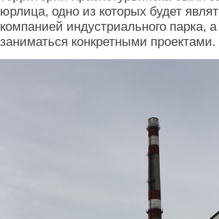
юрлица, одно из которых будет явл
компанией индустриального парка, а 
заниматься конкретными проектами.