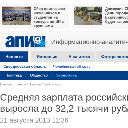
Сбер приглашает
Движение С
школьников и
День города
студентов на
Екатеринбу
конкурс по ИИ с
будет запр
крупными
призами
Информационно-аналитич
Новости
Интервью
Аналитика
Фоторепорт
Свердловская область
Челябинская область
Политика
Общество
Экономика
Главная страница
/
Новости
/
Экономика
/
Средняя зарплата российск
выросла до 32,2 тысячи ру
21 августа 2013 11:36