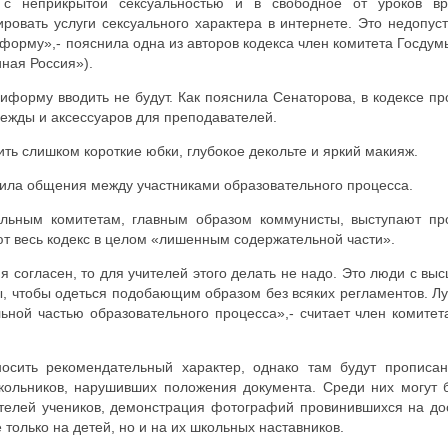
 с неприкрытой сексуальностью и в свободное от уроков в
ировать услуги сексуального характера в интернете. Это недопус
форму»,- пояснила одна из авторов кодекса член комитета Госдум
ная Россия»).
иформу вводить не будут. Как пояснила Сенаторова, в кодексе пр
дежды и аксессуаров для преподавателей.
сить слишком короткие юбки, глубокое декольте и яркий макияж.
вила общения между участниками образовательного процесса.
льным комитетам, главным образом коммунисты, выступают пр
т весь кодекс в целом «лишенным содержательной части».
 согласен, то для учителей этого делать не надо. Это люди с вы
ры, чтобы одеться подобающим образом без всяких регламентов. Л
ной частью образовательного процесса»,- считает член комитет
носить рекомендательный характер, однако там будут прописа
школьников, нарушивших положения документа. Среди них могут 
ителей учеников, демонстрация фотографий провинившихся на до
 только на детей, но и на их школьных наставников.