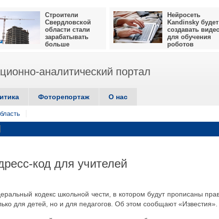
Строители
Нейросеть
Свердловской
Kandinsky будет
области стали
создавать виде
зарабатывать
для обучения
больше
роботов
ионно-аналитический портал
итика
Фоторепортаж
О нас
бласть
дресс-код для учителей
ральный кодекс школьной чести, в котором будут прописаны пра
ько для детей, но и для педагогов. Об этом сообщают «Известия».