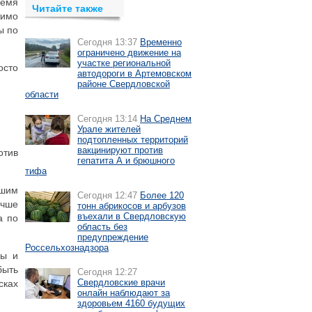
ремя
Читайте также
тимо
ы по
Сегодня 13:37
Временно
ограничено движение на
участке региональной
осто
автодороги в Артемовском
районе Свердловской
области
Сегодня 13:14
На Среднем
Урале жителей
подтопленных территорий
вакцинируют против
отив
гепатита А и брюшного
тифа
сшим
Сегодня 12:47
Более 120
учше
тонн абрикосов и арбузов
въехали в Свердловскую
а по
область без
предупреждение
Россельхознадзора
ны и
быть
Сегодня 12:27
Свердловские врачи
сках
онлайн наблюдают за
здоровьем 4160 будущих