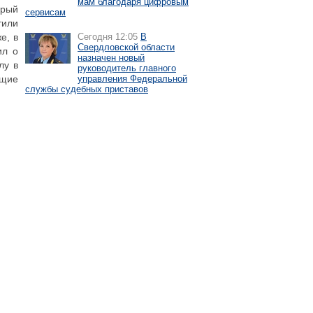
мам благодаря цифровым
орый
сервисам
тили
е, в
Сегодня 12:05
В
Свердловской области
ил о
назначен новый
лу в
руководитель главного
бщие
управления Федеральной
службы судебных приставов