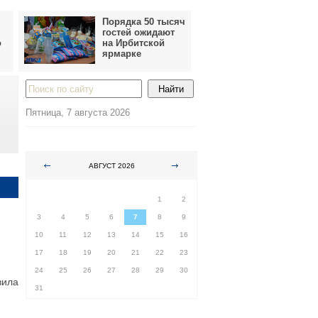
Порядка 50 тысяч
гостей ожидают
о
на Ирбитской
ярмарке
Пятница, 7 августа 2026
АВГУСТ 2026
ПН
ВТ
СР
ЧТ
ПТ
СБ
ВС
1
2
3
4
5
6
7
8
9
10
11
12
13
14
15
16
17
18
19
20
21
22
23
24
25
26
27
28
29
30
вила
31