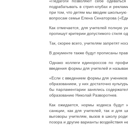
«Педагоги позволяют себе одеваться
подрабатывать в стрип-клубах и реклам
при том, что детям мы вводим школьную 
вопросам семьи Елена Сенаторова («Еди
Как отмечается, для учителей полную ун
пропишут критерии допустимого стиля о
Так, скорее всего, учителям запретят но
В документе также будут прописаны пра
Однако коллеги единороссов по профи
введения формы для учителей и называю
«Если с введением формы для учеников я
образованием, у них достаточно культу
бы парламентарии занялись содержатель
образованию Николай Разворотнев.
Как ожидается, нормы кодекса будут 
санкции, как для учителей, так и для 
выговоры учителям, вызов в школу род
позора и другие варианты воздействия не