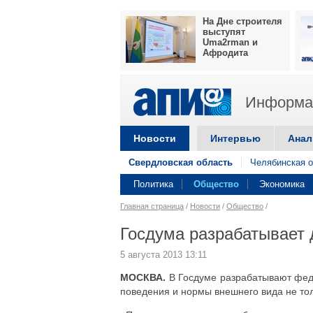
На Дне строителя
выступят
Uma2rman и
Афродита
Информац
Новости
Интервью
Анал
Свердловская область
Челябинская о
Политика
Общество
Экономика
Главная страница
/
Новости
/
Общество
/
Госдума разрабатывает 
5 августа 2013 13:11
МОСКВА.
В Госдуме разрабатывают феде
поведения и нормы внешнего вида не тол